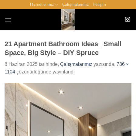
İçeriğe
Hizmetlerimiz
Çalışmalarımız
İletişim
atla
21 Apartment Bathroom Ideas_ Small
Space, Big Style – DIY Spruce
8 Haziran 2025
tarihinde,
Çalışmalarımız
yazısında,
736 ×
1104
çözünürlüğünde yayınlandı