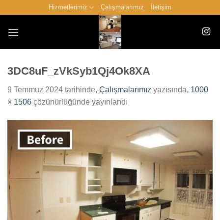
İçeriğe
Hizmetlerimiz
Çalışmalarımız
İletişim
atla
3DC8uF_zVkSyb1Qj4Ok8XA
9 Temmuz 2024
tarihinde,
Çalışmalarımız
yazısında,
1000
× 1506
çözünürlüğünde yayınlandı