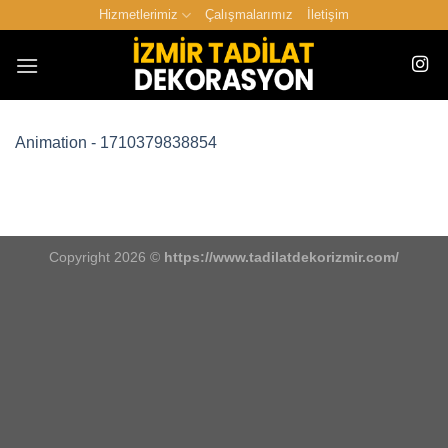
İçeriğe
Hizmetlerimiz
Çalışmalarımız
İletişim
atla
Animation - 1710379838854
Copyright 2026 ©
https://www.tadilatdekorizmir.com/