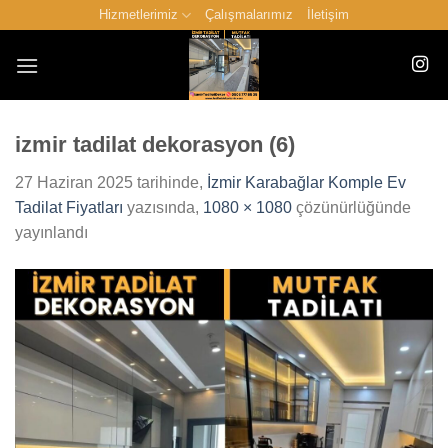
İçeriğe
Hizmetlerimiz
Çalışmalarımız
İletişim
atla
izmir tadilat dekorasyon (6)
27 Haziran 2025
tarihinde,
İzmir Karabağlar Komple Ev
Tadilat Fiyatları
yazısında,
1080 × 1080
çözünürlüğünde
yayınlandı