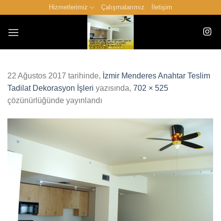
İçeriğe
Hizmetlerimiz
Çalışmalarımız
İletişim
atla
22 Ağustos 2017
tarihinde,
İzmir Menderes Anahtar Teslim
Tadilat Dekorasyon İşleri
yazısında,
702 × 525
çözünürlüğünde yayınlandı