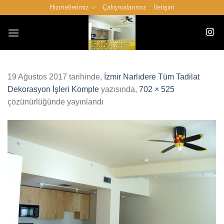
İçeriğe
Hizmetlerimiz
Çalışmalarımız
İletişim
atla
19 Ağustos 2017
tarihinde,
İzmir Narlıdere Tüm Tadilat
Dekorasyon İşleri Komple
yazısında,
702 × 525
çözünürlüğünde yayınlandı