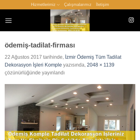
İçeriğe
Hizmetlerimiz
Çalışmalarımız
İletişim
atla
ödemiş-tadilat-firması
22 Ağustos 2017
tarihinde,
İzmir Ödemiş Tüm Tadilat
Dekorasyon İşleri Komple
yazısında,
2048 × 1139
çözünürlüğünde yayınlandı