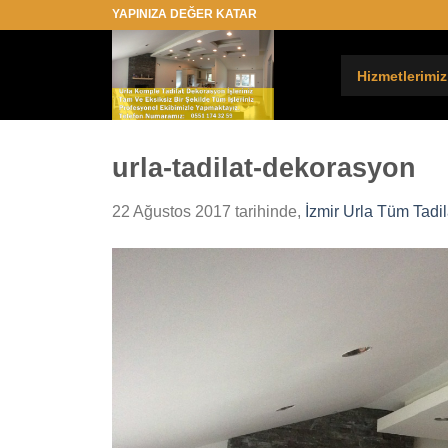
İçeriğe
YAPINIZA DEĞER KATAR
atla
Hizmetlerimiz
urla-tadilat-dekorasyon
22 Ağustos 2017
tarihinde,
İzmir Urla Tüm Tadi