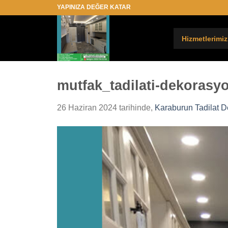
İçeriğe
YAPINIZA DEĞER KATAR
atla
Hizmetlerimiz
mutfak_tadilati-dekorasy
26 Haziran 2024
tarihinde,
Karaburun Tadilat De