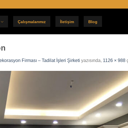
Çalışmalarımız
İletişim
Blog
on
korasyon Firması – Tadilat İşleri Şirketi
yazısında,
1126 × 988
ç