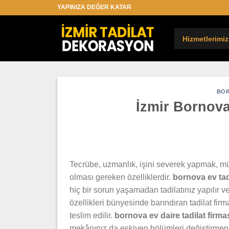
İçeriğe
YAPINIZA DEĞER KATAR
atla
Hizmetlerimiz
BOR
İzmir Bornova
Tecrübe, uzmanlık, işini severek yapmak, mü
olması gereken özelliklerdir.
bornova ev tad
hiç bir sorun yaşamadan tadilatınız yapılı
özellikleri bünyesinde barındıran tadilat fir
teslim edilir.
bornova ev daire
tadilat firma
mekânınız da eskiyen bölümleri değiştirmen