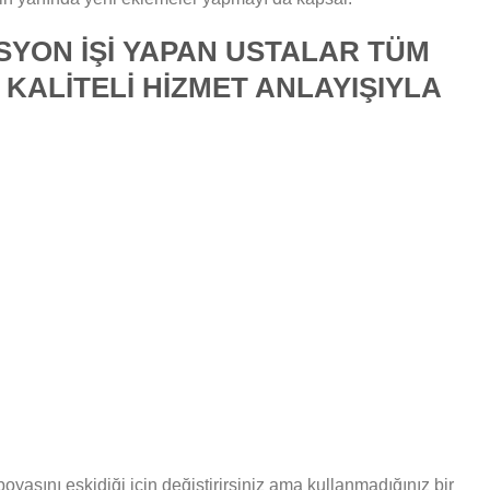
SYON İŞİ YAPAN USTALAR TÜM
T KALİTELİ HİZMET ANLAYIŞIYLA
oyasını eskidiği için değiştirirsiniz ama kullanmadığınız bir