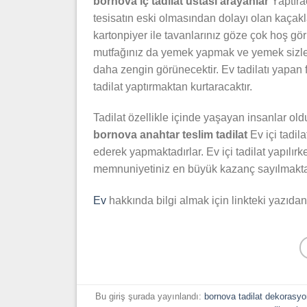
bornova iç tadilat ustası arayanlar
Yaptırac
tesisatın eski olmasından dolayı olan kaçakl
kartonpiyer ile tavanlarınız göze çok hoş gö
mutfağınız da yemek yapmak ve yemek sizler 
daha zengin görünecektir. Ev tadilatı yapan f
tadilat yaptırmaktan kurtaracaktır.
Tadilat özellikle içinde yaşayan insanlar o
bornova
anahtar teslim tadilat
Ev içi tadil
ederek yapmaktadırlar. Ev içi tadilat yapıl
memnuniyetiniz en büyük kazanç sayılmaktadı
Ev
hakkında bilgi almak için linkteki yazıdan 
Bu giriş şurada yayınlandı:
bornova tadilat dekorasyo