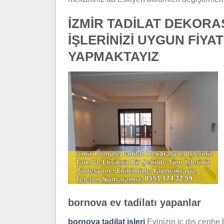
İZMİR TADİLAT DEKORA
İŞLERİNİZİ UYGUN FİYA
YAPMAKTAYIZ
bornova ev tadilatı yapanlar
bornova tadilat işleri
Evinizin iç dış cephe b