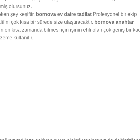
emiş olursunuz.
ken şey keşiftir.
bornova ev daire tadilat
Profesyonel bir ekip
ifini çok kısa bir sürede size ulaştıracaktır.
bornova anahtar
izin en kısa zamanda bitmesi için işinin ehli olan çok geniş bir ka
lzeme kullanılır.