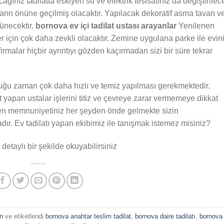
ağınız tadilatta eskiyen su ve elektrik tesisatınız da değiştirilec
arın önüne geçilmiş olacaktır. Yapılacak dekoratif asma tavan v
rünecektir.
bornova ev içi
tadilat ustası arayanlar
Yenilenen
için çok daha zevkli olacaktır. Zemine uygulana parke ile evin
irmalar hiçbir ayrıntıyı gözden kaçırmadan sizi bir süre tekrar
lduğu zaman çok daha hızlı ve temiz yapılması gerekmektedir.
at yapan ustalar işlerini titiz ve çevreye zarar vermemeye dikkat
ırken memnuniyetiniz her şeyden önde gelmekte sizin
r. Ev tadilatı yapan ekibimiz ile tanışmak istemez misiniz?
detaylı bir şekilde okuyabilirsiniz
n
ve etiketlendi
bornova anahtar teslim tadilat
,
bornova daire tadilatı
,
bornova