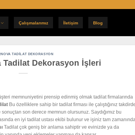
Çalışmalarımız
İletişim
Blog
NOVA TADILAT DEKORASYON
 Tadilat Dekorasyon İşleri
şteri memnuniyetini prensip edinmiş olmak tadilat firmalarında
ilat
Bu özelliklere sahip bir tadilat firması ile çalıştığınız takdird
r ve sonuçtan son derece memnun olursunuz. Saydığımız bu
masında en iyi tadilat ustası ekibi bulunur ve işiniz tam zamanınd
sı
Tadilat çok geniş bir anlama sahiptir ve evinizde ya da
in yanında yeni eklemeler yapmayı da kapsar.