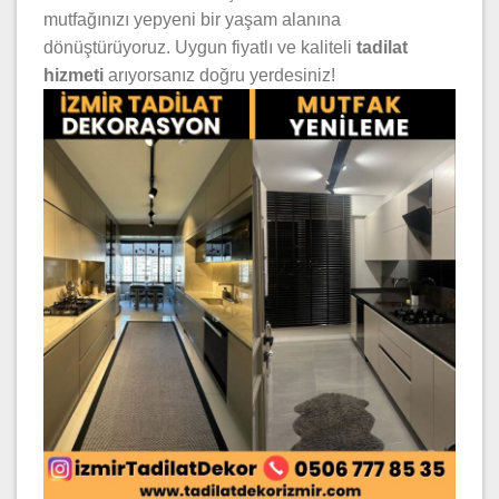
mutfağınızı yepyeni bir yaşam alanına
dönüştürüyoruz. Uygun fiyatlı ve kaliteli
tadilat
hizmeti
arıyorsanız doğru yerdesiniz!