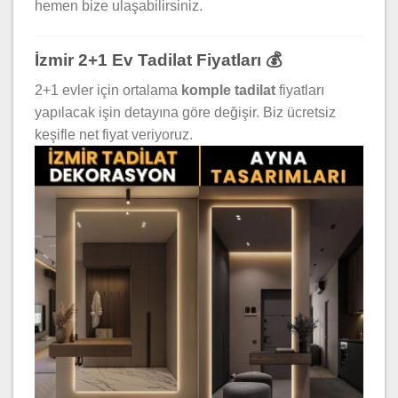
hemen bize ulaşabilirsiniz.
İzmir 2+1 Ev Tadilat Fiyatları 💰
2+1 evler için ortalama
komple tadilat
fiyatları
yapılacak işin detayına göre değişir. Biz ücretsiz
keşifle net fiyat veriyoruz.