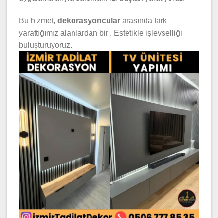
Bu hizmet,
dekorasyoncular
arasında fark
yarattığımız alanlardan biri. Estetikle işlevselliği
buluşturuyoruz.