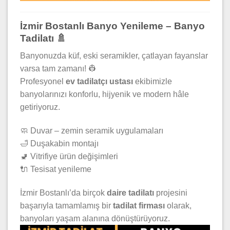
İzmir Bostanlı Banyo Yenileme – Banyo
Tadilatı 🚿
Banyonuzda küf, eski seramikler, çatlayan fayanslar
varsa tam zamanı! 👷
Profesyonel
ev tadilatçı ustası
ekibimizle
banyolarınızı konforlu, hijyenik ve modern hâle
getiriyoruz.
🧼 Duvar – zemin seramik uygulamaları
🛁 Duşakabin montajı
🚽 Vitrifiye ürün değişimleri
🔌 Tesisat yenileme
İzmir Bostanlı’da birçok
daire tadilatı
projesini
başarıyla tamamlamış bir
tadilat firması
olarak,
banyoları yaşam alanına dönüştürüyoruz.