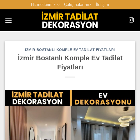
İçeriğe
Hizmetlerimiz
Çalışmalarımız
İletişim
atla
İZMIR BOSTANLI KOMPLE EV TADILAT FIYATLARI
İzmir Bostanlı Komple Ev Tadilat
Fiyatları