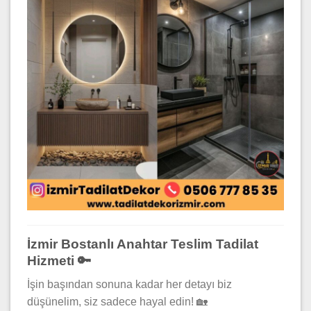
İzmir Bostanlı Anahtar Teslim Tadilat
Hizmeti 🔑
İşin başından sonuna kadar her detayı biz
düşünelim, siz sadece hayal edin! 🏡