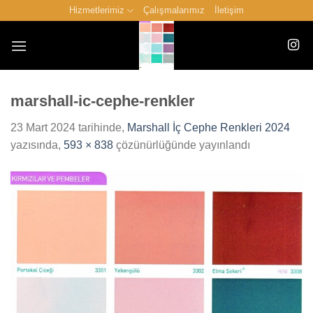
İçeriğe
Hizmetlerimiz
Çalışmalarımız
İletişim
atla
marshall-ic-cephe-renkler
23 Mart 2024
tarihinde,
Marshall İç Cephe Renkleri 2024
yazısında,
593 × 838
çözünürlüğünde yayınlandı