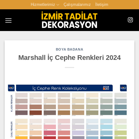
İçeriğe
Hizmetlerimiz
Çalışmalarımız
İletişim
atla
BOYA BADANA
Marshall İç Cephe Renkleri 2024