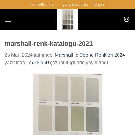
İçeriğe
Hizmetlerimiz
Çalışmalarımız
İletişim
atla
marshall-renk-katalogu-2021
23 Mart 2024
tarihinde,
Marshall İç Cephe Renkleri 2024
yazısında,
550 × 550
çözünürlüğünde yayınlandı