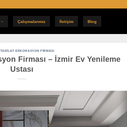
Çalışmalarımız
İletişim
Blog
I TADILAT DEKORASYON FIRMASI
asyon Firması – İzmir Ev Yenileme
Ustası