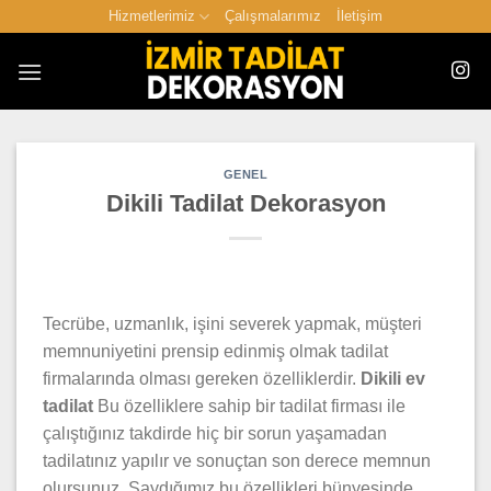
İçeriğe
Hizmetlerimiz
Çalışmalarımız
İletişim
atla
GENEL
Dikili Tadilat Dekorasyon
Tecrübe, uzmanlık, işini severek yapmak, müşteri
memnuniyetini prensip edinmiş olmak tadilat
firmalarında olması gereken özelliklerdir.
Dikili ev
tadilat
Bu özelliklere sahip bir tadilat firması ile
çalıştığınız takdirde hiç bir sorun yaşamadan
tadilatınız yapılır ve sonuçtan son derece memnun
olursunuz. Saydığımız bu özellikleri bünyesinde