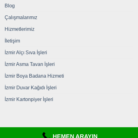
Blog
Çalışmalarımız
Hizmetlerimiz
İletişim
İzmir Alçı Sıva İşleri
İzmir Asma Tavan İşleri
İzmir Boya Badana Hizmeti
İzmir Duvar Kağıdı İşleri
İzmir Kartonpiyer İşleri
HEMEN ARAYIN
Copyright 2026 ©
https://www.tadilatdekorizmir.com/