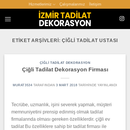
İçeriğe
Hizmetlerimiz
Çalışmalarımız
İletişim
atla
ETIKET ARŞIVLERI:
ÇIĞLI TADILAT USTASI
ÇIĞLI TADILAT DEKORASYON
Çiğli Tadilat Dekorasyon Firması
MURAT3534
TARAFINDAN
3 MART 2018
TARIHINDE YAYINLANDI
Tecrübe, uzmanlık, işini severek yapmak, müşteri
memnuniyetini prensip edinmiş olmak tadilat
firmalarında olması gereken özelliklerdir. çiğli ev
tadilat Bu özelliklere sahip bir tadilat firması ile