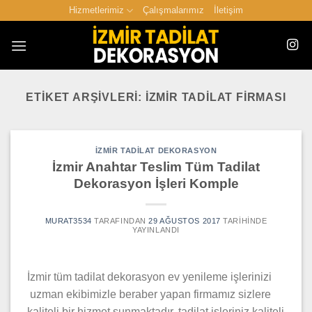
İçeriğe
Hizmetlerimiz
Çalışmalarımız
İletişim
atla
ETIKET ARŞIVLERI:
IZMIR TADILAT FIRMASI
IZMIR TADILAT DEKORASYON
İzmir Anahtar Teslim Tüm Tadilat
Dekorasyon İşleri Komple
MURAT3534
TARAFINDAN
29 AĞUSTOS 2017
TARIHINDE
YAYINLANDI
İzmir tüm tadilat dekorasyon ev yenileme işlerinizi
uzman ekibimizle beraber yapan firmamız sizlere
kaliteli bir hizmet sunmaktadır. tadilat işleriniz kaliteli