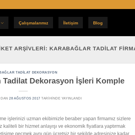
Çalışmalarımız
İletişim
Blog
IKET ARŞIVLERI:
KARABAĞLAR TADILAT FIRM
BAĞLAR TADILAT DEKORASYON
 Tadilat Dekorasyon İşleri Komple
NDAN
28 AĞUSTOS 2017
TARIHINDE YAYINLANDI
me işlerinizi uzman ekibimizle beraber yapan firmamız sizlere
niz kaliteli bir hizmet anlayışı ve ekonomik fiyatlara yaptırmak
etişime geçmek aynı gün ücretsiz bir şekilde adresinize kadar