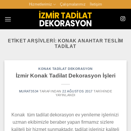
İçeriğe
Hizmetlerimiz
Çalışmalarımız
İletişim
atla
ETIKET ARŞIVLERI:
KONAK ANAHTAR TESLIM
TADILAT
KONAK TADILAT DEKORASYON
İzmir Konak Tadilat Dekorasyon İşleri
MURAT3534
TARAFINDAN
22 AĞUSTOS 2017
TARIHINDE
YAYINLANDI
Konak tüm tadilat dekorasyon ev yenileme işlerinizi
uzman ekibimizle beraber yapan firmamız sizlere
kaliteli bir hizmet sunmaktadır. tadilat işleriniz kaliteli