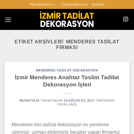
İçeriğe
Hizmetlerimiz
Çalışmalarımız
İletişim
atla
ETIKET ARŞIVLERI:
MENDERES TADILAT
FIRMASI
MENDERES TADILAT DEKORASYON
İzmir Menderes Anahtar Teslim Tadilat
Dekorasyon İşleri
MURAT3534
TARAFINDAN
26 AĞUSTOS 2017
TARIHINDE
YAYINLANDI
Menderes tüm tadilat dekorasyon ev yenileme
işlerinizi uzman ekibimizle beraber yapan firmamız