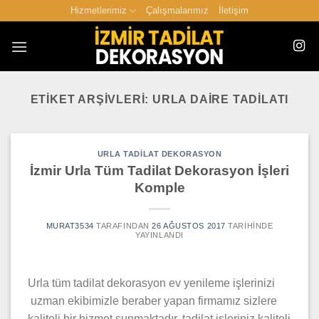
İçeriğe
Hizmetlerimiz
Çalışmalarımız
İletişim
atla
ETIKET ARŞIVLERI:
URLA DAIRE TADILATI
URLA TADILAT DEKORASYON
İzmir Urla Tüm Tadilat Dekorasyon İşleri
Komple
MURAT3534
TARAFINDAN
26 AĞUSTOS 2017
TARIHINDE
YAYINLANDI
Urla tüm tadilat dekorasyon ev yenileme işlerinizi
uzman ekibimizle beraber yapan firmamız sizlere
kaliteli bir hizmet sunmaktadır. tadilat işleriniz kaliteli