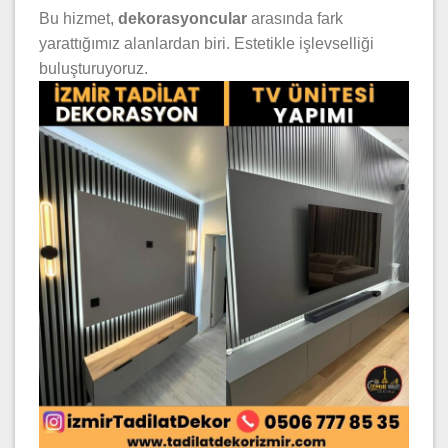
Bu hizmet,
dekorasyoncular
arasında fark
yarattığımız alanlardan biri. Estetikle işlevselliği
buluşturuyoruz.