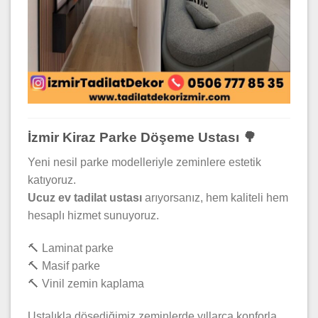
İzmir Kiraz Parke Döşeme Ustası 🌳
Yeni nesil parke modelleriyle zeminlere estetik
katıyoruz.
Ucuz ev tadilat ustası
arıyorsanız, hem kaliteli hem
hesaplı hizmet sunuyoruz.
🔨 Laminat parke
🔨 Masif parke
🔨 Vinil zemin kaplama
Ustalıkla döşediğimiz zeminlerde yıllarca konforla