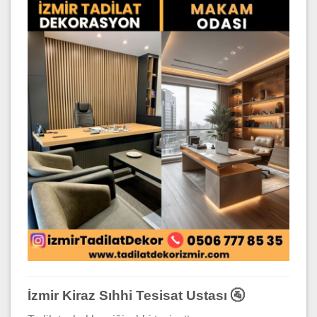
İzmir Kiraz Sıhhi Tesisat Ustası 🚰