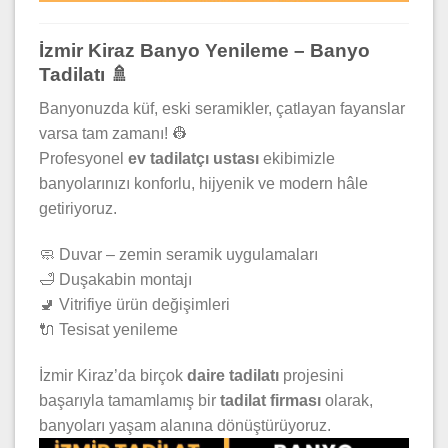
İzmir Kiraz Banyo Yenileme – Banyo
Tadilatı 🚿
Banyonuzda küf, eski seramikler, çatlayan fayanslar
varsa tam zamanı! 👷
Profesyonel
ev tadilatçı ustası
ekibimizle
banyolarınızı konforlu, hijyenik ve modern hâle
getiriyoruz.
🧼 Duvar – zemin seramik uygulamaları
🛁 Duşakabin montajı
🚽 Vitrifiye ürün değişimleri
🔌 Tesisat yenileme
İzmir Kiraz’da birçok
daire tadilatı
projesini
başarıyla tamamlamış bir
tadilat firması
olarak,
banyoları yaşam alanına dönüştürüyoruz.