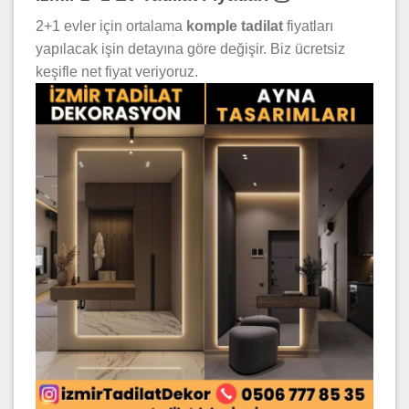
2+1 evler için ortalama
komple tadilat
fiyatları
yapılacak işin detayına göre değişir. Biz ücretsiz
keşifle net fiyat veriyoruz.