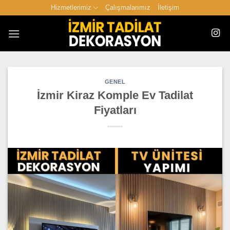
İçeriğe
Hizmetlerimiz
Çalışmalarımız
İletişim
atla
GENEL
İzmir Kiraz Komple Ev Tadilat
Fiyatları