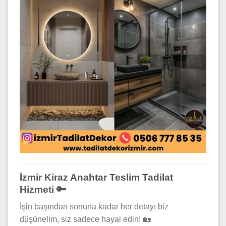
İzmir Kiraz Anahtar Teslim Tadilat
Hizmeti 🔑
İşin başından sonuna kadar her detayı biz
düşünelim, siz sadece hayal edin! 🏡