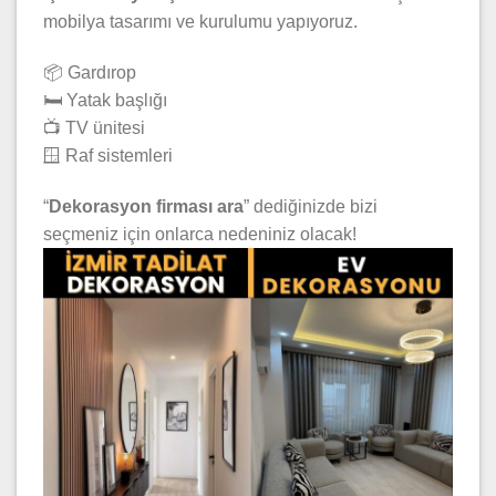
mobilya tasarımı ve kurulumu yapıyoruz.
📦 Gardırop
🛏️ Yatak başlığı
📺 TV ünitesi
🪟 Raf sistemleri
“
Dekorasyon firması ara
” dediğinizde bizi
seçmeniz için onlarca nedeniniz olacak!