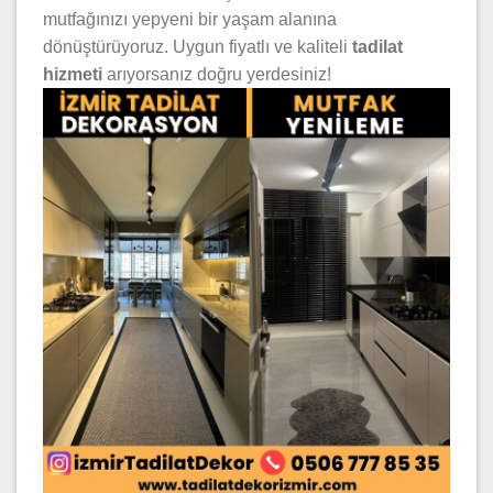
mutfağınızı yepyeni bir yaşam alanına
dönüştürüyoruz. Uygun fiyatlı ve kaliteli
tadilat
hizmeti
arıyorsanız doğru yerdesiniz!