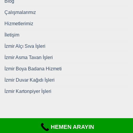
Blog
Çalışmalarımız
Hizmetlerimiz
İletişim
İzmir Alçı Sıva İşleri
İzmir Asma Tavan İşleri
İzmir Boya Badana Hizmeti
İzmir Duvar Kağıdı İşleri
İzmir Kartonpiyer İşleri
HEMEN ARAYIN
Copyright 2026 ©
https://www.tadilatdekorizmir.com/