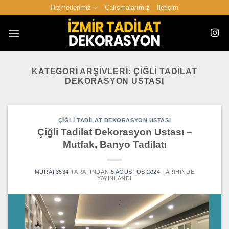
İçeriğe
Hizmetlerimiz
Çalışmalarımız
İletişim
atla
KATEGORI ARŞIVLERI:
ÇIĞLI TADILAT
DEKORASYON USTASI
ÇIĞLI TADILAT DEKORASYON USTASI
Çiğli Tadilat Dekorasyon Ustası –
Mutfak, Banyo Tadilatı
MURAT3534
TARAFINDAN
5 AĞUSTOS 2024
TARIHINDE
YAYINLANDI