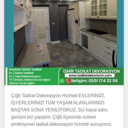
Çiğli Tadilat Dekorasyon Hizmeti EVLERİNİZİ,
İŞYERLERİNİZİ TÜM YAŞAM ALANLARINIZI
BAŞTAN SONA YENİLİYORUZ. Siz hayal edin,
gerisini biz yapalım. Çiğli ilçesinde sizlere
profesyonel tadilat dekorasyon hizmeti sunuyoruz.