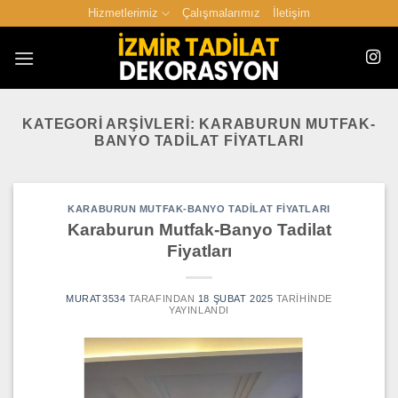
İçeriğe
Hizmetlerimiz
Çalışmalarımız
İletişim
atla
KATEGORI ARŞIVLERI:
KARABURUN MUTFAK-
BANYO TADILAT FIYATLARI
KARABURUN MUTFAK-BANYO TADILAT FIYATLARI
Karaburun Mutfak-Banyo Tadilat
Fiyatları
MURAT3534
TARAFINDAN
18 ŞUBAT 2025
TARIHINDE
YAYINLANDI