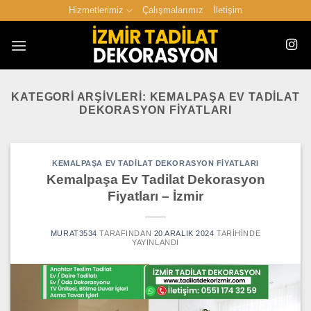
İçeriğe
Hizmetlerimiz
Çalışmalarımız
İletişim
atla
KATEGORI ARŞIVLERI:
KEMALPAŞA EV TADILAT
DEKORASYON FIYATLARI
KEMALPAŞA EV TADILAT DEKORASYON FIYATLARI
Kemalpaşa Ev Tadilat Dekorasyon
Fiyatları – İzmir
MURAT3534
TARAFINDAN
20 ARALIK 2024
TARIHINDE
YAYINLANDI