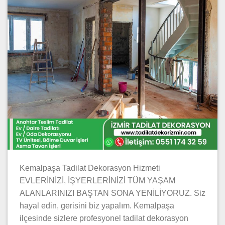
Kemalpaşa Tadilat Dekorasyon Hizmeti
EVLERİNİZİ, İŞYERLERİNİZİ TÜM YAŞAM
ALANLARINIZI BAŞTAN SONA YENİLİYORUZ. Siz
hayal edin, gerisini biz yapalım. Kemalpaşa
ilçesinde sizlere profesyonel tadilat dekorasyon