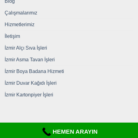
Blog
Çalışmalarımız
Hizmetlerimiz
İletişim
İzmir Alçı Sıva İşleri
İzmir Asma Tavan İşleri
İzmir Boya Badana Hizmeti
İzmir Duvar Kağıdı İşleri
İzmir Kartonpiyer İşleri
HEMEN ARAYIN
Copyright 2026 ©
https://www.tadilatdekorizmir.com/