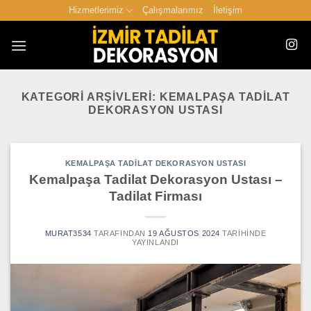
İçeriğe
Hizmetlerimiz
Çalışmalarımız
İletişim
atla
KATEGORI ARŞIVLERI:
KEMALPAŞA TADILAT
DEKORASYON USTASI
KEMALPAŞA TADILAT DEKORASYON USTASI
Kemalpaşa Tadilat Dekorasyon Ustası –
Tadilat Firması
MURAT3534
TARAFINDAN
19 AĞUSTOS 2024
TARIHINDE
YAYINLANDI