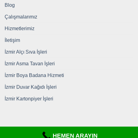
Blog
Çalışmalarımız
Hizmetlerimiz
İletişim
İzmir Alçı Sıva İşleri
İzmir Asma Tavan İşleri
İzmir Boya Badana Hizmeti
İzmir Duvar Kağıdı İşleri
İzmir Kartonpiyer İşleri
HEMEN ARAYIN
Copyright 2026 ©
https://www.tadilatdekorizmir.com/