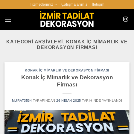
İçeriğe
Hizmetlerimiz
Çalışmalarımız
İletişim
atla
KATEGORI ARŞIVLERI:
KONAK İÇ MIMARLIK VE
DEKORASYON FIRMASI
KONAK İÇ MIMARLIK VE DEKORASYON FIRMASI
Konak İç Mimarlık ve Dekorasyon
Firması
MURAT3534
TARAFINDAN
26 NISAN 2025
TARIHINDE YAYINLANDI