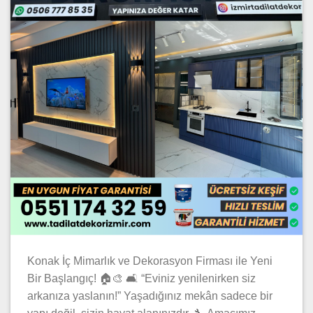
Konak İç Mimarlık ve Dekorasyon Firması ile Yeni
Bir Başlangıç! 🏠🎨 🛋️ “Eviniz yenilenirken siz
arkanıza yaslanın!” Yaşadığınız mekân sadece bir