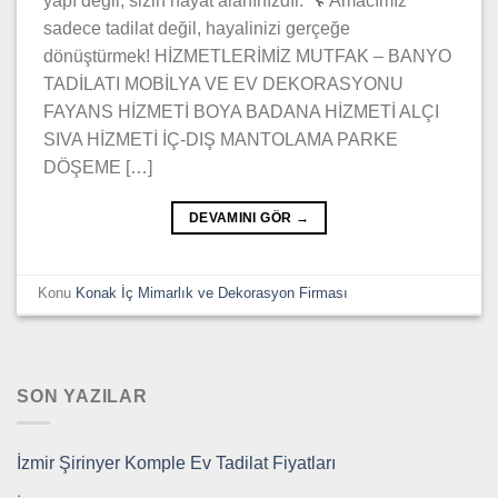
yapı değil, sizin hayat alanınızdır. 🔧 Amacımız
sadece tadilat değil, hayalinizi gerçeğe
dönüştürmek! HİZMETLERİMİZ MUTFAK – BANYO
TADİLATI MOBİLYA VE EV DEKORASYONU
FAYANS HİZMETİ BOYA BADANA HİZMETİ ALÇI
SIVA HİZMETİ İÇ-DIŞ MANTOLAMA PARKE
DÖŞEME […]
DEVAMINI GÖR
→
Konu
Konak İç Mimarlık ve Dekorasyon Firması
SON YAZILAR
İzmir Şirinyer Komple Ev Tadilat Fiyatları