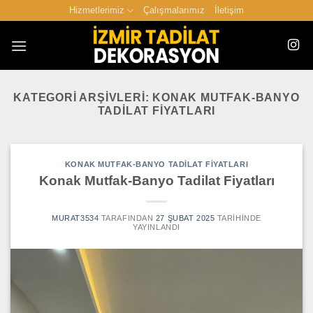
İçeriğe
Hizmetlerimiz
Çalışmalarımız
İletişim
atla
KATEGORI ARŞIVLERI:
KONAK MUTFAK-BANYO
TADILAT FIYATLARI
KONAK MUTFAK-BANYO TADILAT FIYATLARI
Konak Mutfak-Banyo Tadilat Fiyatları
MURAT3534
TARAFINDAN
27 ŞUBAT 2025
TARIHINDE
YAYINLANDI