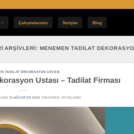
Çalışmalarımız
İletişim
Blog
I ARŞIVLERI:
MENEMEN TADILAT DEKORASYO
N TADILAT DEKORASYON USTASI
orasyon Ustası – Tadilat Firması
NDAN
31 AĞUSTOS 2024
TARIHINDE YAYINLANDI