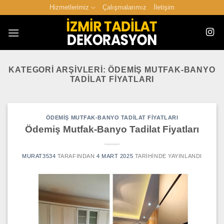
İçeriğe
Hizmetlerimiz
Çalışmalarımız
İletişim
atla
KATEGORI ARŞIVLERI:
ÖDEMIŞ MUTFAK-BANYO
TADILAT FIYATLARI
ÖDEMIŞ MUTFAK-BANYO TADILAT FIYATLARI
Ödemiş Mutfak-Banyo Tadilat Fiyatları
MURAT3534
TARAFINDAN
4 MART 2025
TARIHINDE YAYINLANDI