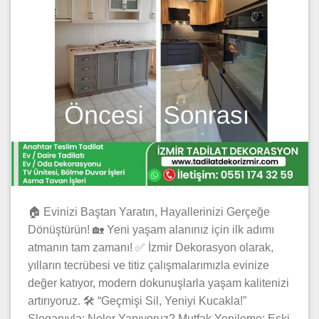
🏠 Evinizi Baştan Yaratın, Hayallerinizi Gerçeğe
Dönüştürün! 🏡 Yeni yaşam alanınız için ilk adımı
atmanın tam zamanı! ✅ İzmir Dekorasyon olarak,
yılların tecrübesi ve titiz çalışmalarımızla evinize
değer katıyor, modern dokunuşlarla yaşam kalitenizi
artırıyoruz. 🛠️ “Geçmişi Sil, Yeniyi Kucakla!”
Sloganıyla; Neler Yapıyoruz? Mutfak Yenileme: Eski