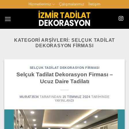
İçeriğe
Hizmetlerimiz
Çalışmalarımız
İletişim
atla
KATEGORI ARŞIVLERI:
SELÇUK TADILAT
DEKORASYON FIRMASI
SELÇUK TADILAT DEKORASYON FIRMASI
Selçuk Tadilat Dekorasyon Firması –
Ucuz Daire Tadilatı
MURAT3534
TARAFINDAN
15 TEMMUZ 2024
TARIHINDE
YAYINLANDI