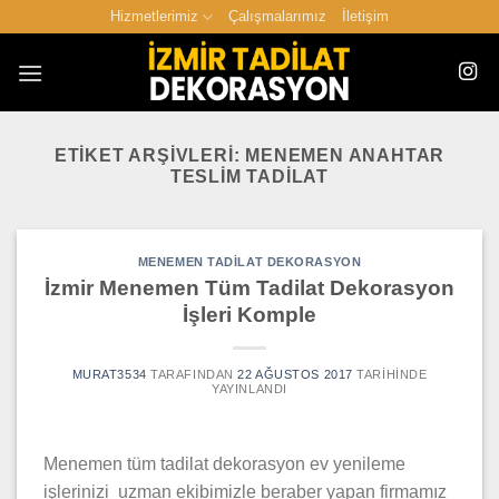
İçeriğe
Hizmetlerimiz
Çalışmalarımız
İletişim
atla
ETIKET ARŞIVLERI:
MENEMEN ANAHTAR
TESLIM TADILAT
MENEMEN TADILAT DEKORASYON
İzmir Menemen Tüm Tadilat Dekorasyon
İşleri Komple
MURAT3534
TARAFINDAN
22 AĞUSTOS 2017
TARIHINDE
YAYINLANDI
Menemen tüm tadilat dekorasyon ev yenileme
işlerinizi uzman ekibimizle beraber yapan firmamız