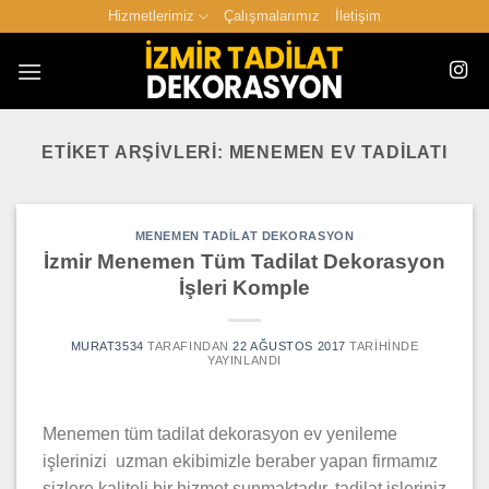
İçeriğe
Hizmetlerimiz
Çalışmalarımız
İletişim
atla
ETIKET ARŞIVLERI:
MENEMEN EV TADILATI
MENEMEN TADILAT DEKORASYON
İzmir Menemen Tüm Tadilat Dekorasyon
İşleri Komple
MURAT3534
TARAFINDAN
22 AĞUSTOS 2017
TARIHINDE
YAYINLANDI
Menemen tüm tadilat dekorasyon ev yenileme
işlerinizi uzman ekibimizle beraber yapan firmamız
sizlere kaliteli bir hizmet sunmaktadır. tadilat işleriniz