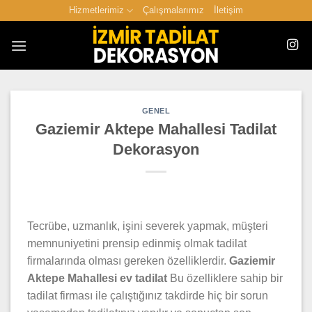
İçeriğe
Hizmetlerimiz
Çalışmalarımız
İletişim
atla
GENEL
Gaziemir Aktepe Mahallesi Tadilat
Dekorasyon
Tecrübe, uzmanlık, işini severek yapmak, müşteri
memnuniyetini prensip edinmiş olmak tadilat
firmalarında olması gereken özelliklerdir.
Gaziemir
Aktepe Mahallesi ev tadilat
Bu özelliklere sahip bir
tadilat firması ile çalıştığınız takdirde hiç bir sorun