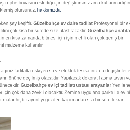
ış cephe boyasını eskidiği için değiştirirsiniz ama kullanmadığın
 eklemiş olursunuz.
hakkımızda
ken şey keşiftir.
Güzelbahçe ev daire tadilat
Profesyonel bir e
ifini çok kısa bir sürede size ulaştıracaktır.
Güzelbahçe anahta
izin en kısa zamanda bitmesi için işinin ehli olan çok geniş bir
ınıf malzeme kullanılır.
L
ağınız tadilatta eskiyen su ve elektrik tesisatınız da değiştirilec
arın önüne geçilmiş olacaktır. Yapılacak dekoratif asma tavan v
rünecektir.
Güzelbahçe ev içi
tadilatı ustası arayanlar
Yenilen
için çok daha zevkli olacaktır. Zemine uygulana parke ile evin
irmalar hiçbir ayrıntıyı gözden kaçırmadan sizi bir süre tekrar