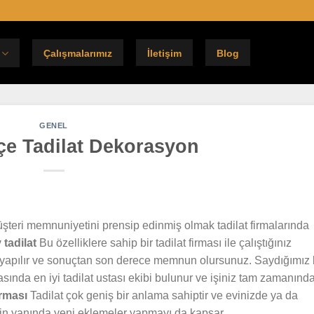
Çalışmalarımız
İletişim
Blog
GENEL
e Tadilat Dekorasyon
şteri memnuniyetini prensip edinmiş olmak tadilat firmalarında
tadilat
Bu özelliklere sahip bir tadilat firması ile çalıştığınız
z yapılır ve sonuçtan son derece memnun olursunuz. Saydığımız
masında en iyi tadilat ustası ekibi bulunur ve işiniz tam zamanınd
irması
Tadilat çok geniş bir anlama sahiptir ve evinizde ya da
in yanında yeni eklemeler yapmayı da kapsar.