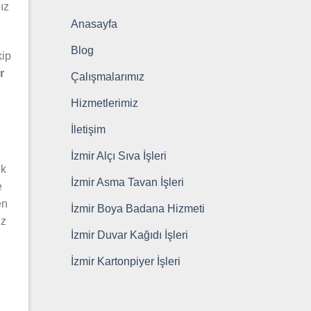
ız
Anasayfa
Blog
kip
r
Çalışmalarımız
Hizmetlerimiz
İletişim
İzmir Alçı Sıva İşleri
ek
İzmir Asma Tavan İşleri
e
en
İzmir Boya Badana Hizmeti
iz
İzmir Duvar Kağıdı İşleri
İzmir Kartonpiyer İşleri