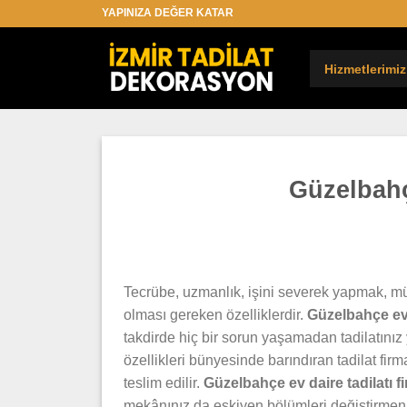
İçeriğe
YAPINIZA DEĞER KATAR
atla
Hizmetlerimiz
Güzelbahç
Tecrübe, uzmanlık, işini severek yapmak, mü
olması gereken özelliklerdir.
Güzelbahçe ev 
takdirde hiç bir sorun yaşamadan tadilatını
özellikleri bünyesinde barındıran tadilat fir
teslim edilir.
Güzelbahçe ev daire
tadilatı f
mekânınız da eskiyen bölümleri değiştirmen