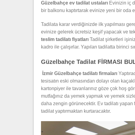
Güzelbahçe ev tadilat ustaları
Evinizin iç d
bir balkonu kaptırtarak evinize yeni bir oda
Tadilata karar verdiğinizde ilk yapılması gere
evinize gelerek ücretsiz keşif yapacak ve tekl
teslim tadilatı fiyatları
Tadilat şirketleri işin
kadro ile çalışırlar. Yapılan tadilatta birinci s
Güzelbahçe Tadilat FİRMASI BU
İzmir Güzelbahçe tadilatı firmaları
Yaptırac
tesisatın eski olmasından dolayı olan kaçakl
kartonpiyer ile tavanlarınız göze çok hoş gö
mutfağınız da yemek yapmak ve yemek sizler 
daha zengin görünecektir. Ev tadilatı yapan f
tadilat yaptırmaktan kurtaracaktır.