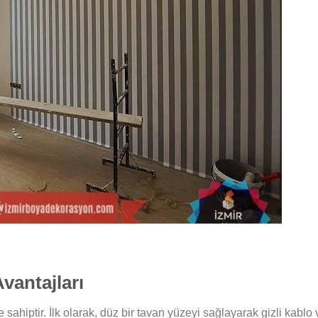
vantajları
sahiptir. İlk olarak, düz bir tavan yüzeyi sağlayarak gizli kablo 