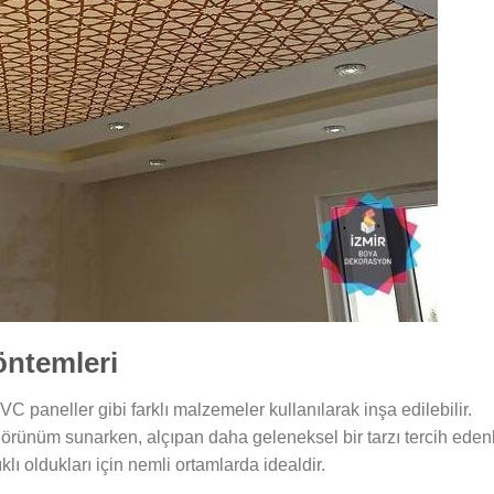
ntemleri
VC paneller gibi farklı malzemeler kullanılarak inşa edilebilir.
 görünüm sunarken, alçıpan daha geleneksel bir tarzı tercih eden
ı oldukları için nemli ortamlarda idealdir.