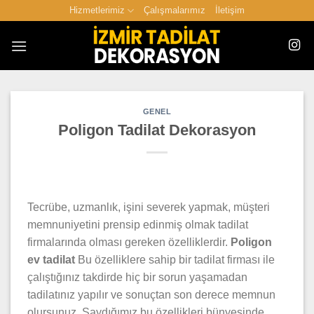
İçeriğe
Hizmetlerimiz
Çalışmalarımız
İletişim
atla
GENEL
Poligon Tadilat Dekorasyon
Tecrübe, uzmanlık, işini severek yapmak, müşteri
memnuniyetini prensip edinmiş olmak tadilat
firmalarında olması gereken özelliklerdir.
Poligon
ev tadilat
Bu özelliklere sahip bir tadilat firması ile
çalıştığınız takdirde hiç bir sorun yaşamadan
tadilatınız yapılır ve sonuçtan son derece memnun
olursunuz. Saydığımız bu özellikleri bünyesinde