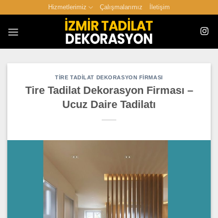
İçeriğe
Hizmetlerimiz
Çalışmalarımız
İletişim
atla
TIRE TADILAT DEKORASYON FIRMASI
Tire Tadilat Dekorasyon Firması –
Ucuz Daire Tadilatı