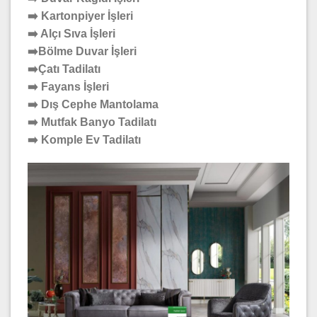
➡️ Kartonpiyer İşleri
➡️ Alçı Sıva İşleri
➡️Bölme Duvar İşleri
➡️Çatı Tadilatı
➡️ Fayans İşleri
➡️ Dış Cephe Mantolama
➡️ Mutfak Banyo Tadilatı
➡️ Komple Ev Tadilatı