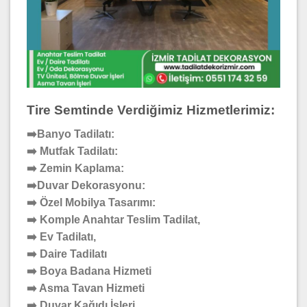
Tire Semtinde Verdiğimiz Hizmetlerimiz:
➡️Banyo Tadilatı:
➡️ Mutfak Tadilatı:
➡️ Zemin Kaplama:
➡️Duvar Dekorasyonu:
➡️ Özel Mobilya Tasarımı:
➡️ Komple Anahtar Teslim Tadilat,
➡️ Ev Tadilatı,
➡️ Daire Tadilatı
➡️ Boya Badana Hizmeti
➡️ Asma Tavan Hizmeti
➡️ Duvar Kağıdı İşleri