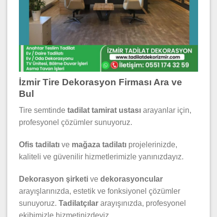
İzmir Tire Dekorasyon Firması Ara ve
Bul
Tire semtinde
tadilat tamirat ustası
arayanlar için,
profesyonel çözümler sunuyoruz.
Ofis tadilatı
ve
mağaza tadilatı
projelerinizde,
kaliteli ve güvenilir hizmetlerimizle yanınızdayız.
Dekorasyon şirketi
ve
dekorasyoncular
arayışlarınızda, estetik ve fonksiyonel çözümler
sunuyoruz.
Tadilatçılar
arayışınızda, profesyonel
ekibimizle hizmetinizdeyiz.