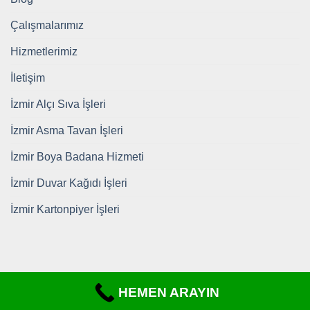
Çalışmalarımız
Hizmetlerimiz
İletişim
İzmir Alçı Sıva İşleri
İzmir Asma Tavan İşleri
İzmir Boya Badana Hizmeti
İzmir Duvar Kağıdı İşleri
İzmir Kartonpiyer İşleri
HEMEN ARAYIN
Copyright 2026 ©
https://www.tadilatdekorizmir.com/