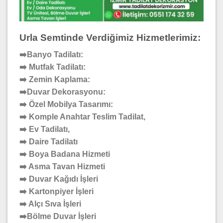
Urla Semtinde Verdiğimiz Hizmetlerimiz:
➡️Banyo Tadilatı:
➡️ Mutfak Tadilatı:
➡️ Zemin Kaplama:
➡️Duvar Dekorasyonu:
➡️ Özel Mobilya Tasarımı:
➡️ Komple Anahtar Teslim Tadilat,
➡️ Ev Tadilatı,
➡️ Daire Tadilatı
➡️ Boya Badana Hizmeti
➡️ Asma Tavan Hizmeti
➡️ Duvar Kağıdı İşleri
➡️ Kartonpiyer İşleri
➡️ Alçı Sıva İşleri
➡️Bölme Duvar İşleri