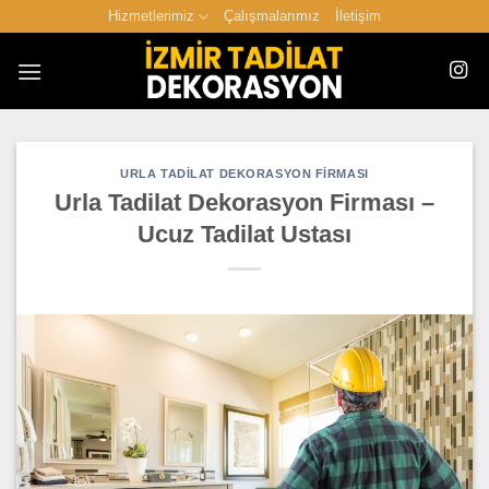
İçeriğe
Hizmetlerimiz
Çalışmalarımız
İletişim
atla
URLA TADILAT DEKORASYON FIRMASI
Urla Tadilat Dekorasyon Firması –
Ucuz Tadilat Ustası